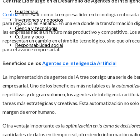
Centria: Liderazgo en el Desarrollo de Agentes de Inteligenc
Guatemala
Centria
sobresale como la empresa líder en tecnología enfocada al
Inversiones y negocios
para negocios en Panamá. En una era donde la transformación digit
Ciencia y tecnología
las empresas hacia un futuro más productivo y competitivo. Los age
Cultura y ocio
representan un cambio en el ámbito tecnológico, sino que ofrece
Responsabilidad social
para el avance empresarial.
Beneficios de los
Agentes de Inteligencia Artificial
La implementación de agentes de IA trae consigo una serie de b
empresarial. Uno de los beneficios más notables es la
automatizac
repetitivas y de gran volumen, los agentes de inteligencia artific
tareas más estratégicas y creativas. Esta automatización no solo 
margen de error humano.
Otra ventaja importante es la
optimización en la toma de decisione
cantidades de datos en tiempo real, ofreciendo información vali