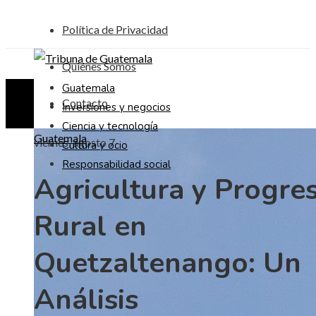
Política de Privacidad
Quiénes Somos
Guatemala
Contacto
Inversiones y negocios
Ciencia y tecnología
Guatemala
viernes, agosto 7
Cultura y ocio
Responsabilidad social
Agricultura y Progre
Rural en
Quetzaltenango: Un
Análisis