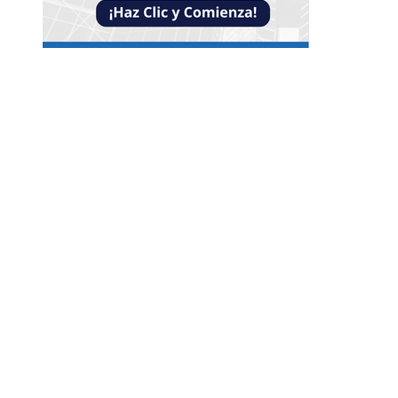
NOTICIAS
Crisis financieras que impulsaron la creación d
mecanismos de supervisión bancaria
Lista completa de alimentos ricos en vitamina
además de los cítricos para variar tu dieta
Los teatros europeos más antiguos que combi
historia y modernidad
CATEGORÍAS
Ciencia y tecnología
Cultura y ocio
Guatemala