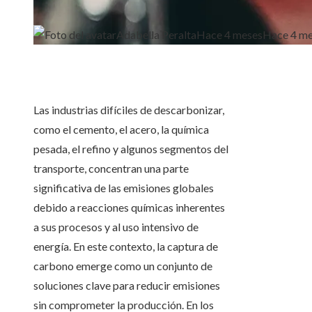
Adabella Peralta
Hace 4 meses
Hace 4 m
Las industrias difíciles de descarbonizar,
como el cemento, el acero, la química
pesada, el refino y algunos segmentos del
transporte, concentran una parte
significativa de las emisiones globales
debido a reacciones químicas inherentes
a sus procesos y al uso intensivo de
energía. En este contexto, la captura de
carbono emerge como un conjunto de
soluciones clave para reducir emisiones
sin comprometer la producción. En los