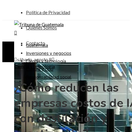
Política de Privacidad
Quiénes Somos
Contacto
Guatemala
Inversiones y negocios
sábado, agosto 8
Ciencia y tecnología
Ciencia y tecnología
Cultura y ocio
Responsabilidad social
¿Cómo reducen las
empresas costos de 
con destilación y