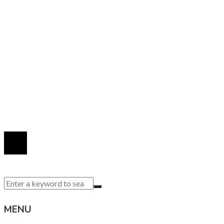
Inversiones y negocios
Responsabilidad social
INFORMACIÓN
Política de Privacidad
Quiénes Somos
Contacto
© 2020 Todos los derechos reservados.
MENU