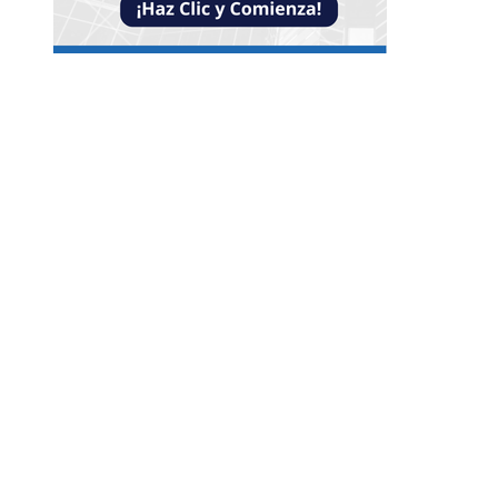
NOTICIAS
Crisis financieras que impulsaron la creación d
mecanismos de supervisión bancaria
Lista completa de alimentos ricos en vitamina
además de los cítricos para variar tu dieta
Los teatros europeos más antiguos que combi
historia y modernidad
CATEGORÍAS
Ciencia y tecnología
Cultura y ocio
Guatemala