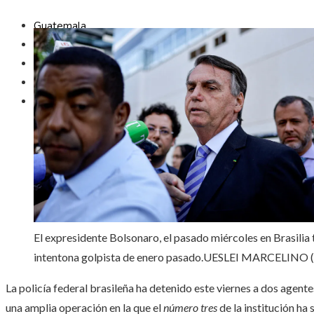
Guatemala
Inversiones y negocios
Ciencia y tecnología
Cultura y ocio
Responsabilidad social
El expresidente Bolsonaro, el pasado miércoles en Brasilia t
intentona golpista de enero pasado.
UESLEI MARCELINO 
La policía federal brasileña ha detenido este viernes a dos agent
una amplia operación en la que el
número tres
de la institución ha