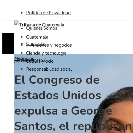
Política de Privacidad
Quiénes Somos
Guatemala
Contacto
Inversiones y negocios
Ciencia y tecnología
Negocios
jueves, agosto 6
Cultura y ocio
Responsabilidad social
El Congreso de
Estados Unidos
expulsa a George
Santos, el republica