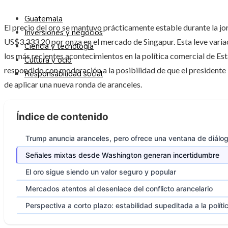
Guatemala
El precio del oro se mantuvo prácticamente estable durante la jo
Inversiones y negocios
US$3.333,20 por onza en el mercado de Singapur. Esta leve variació
Ciencia y tecnología
los más recientes acontecimientos en la política comercial de Est
Cultura y ocio
respondido con moderación a la posibilidad de que el president
Responsabilidad social
de aplicar una nueva ronda de aranceles.
Índice de contenido
Trump anuncia aranceles, pero ofrece una ventana de diálo
Señales mixtas desde Washington generan incertidumbre
El oro sigue siendo un valor seguro y popular
Mercados atentos al desenlace del conflicto arancelario
Perspectiva a corto plazo: estabilidad supeditada a la políti