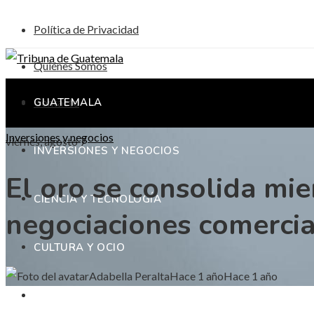
Política de Privacidad
Quiénes Somos
Contacto
GUATEMALA
Inversiones y negocios
viernes, agosto 7
INVERSIONES Y NEGOCIOS
El oro se consolida mi
CIENCIA Y TECNOLOGÍA
negociaciones comercia
CULTURA Y OCIO
Adabella Peralta
Hace 1 año
Hace 1 año
RESPONSABILIDAD SOCIAL