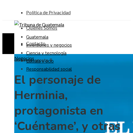
Política de Privacidad
Quiénes Somos
Guatemala
Contacto
Inversiones y negocios
Ciencia y tecnología
Negocios
domingo, agosto 9
Cultura y ocio
Responsabilidad social
El personaje de
Herminia,
protagonista en
‘Cuéntame’, y otras