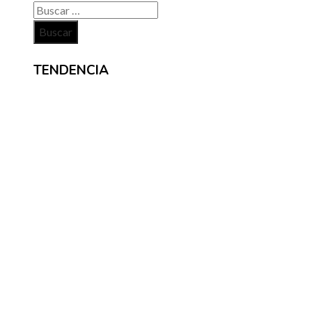
Buscar:
TENDENCIA
NOTICIAS
La necesidad de diversificar el turismo en
Montenegro para evitar crisis económicas
Las operaciones corporativas más costosas y 
impacto global
La responsabilidad social empresarial en Chil
como motor de transparencia y participación
comunitaria