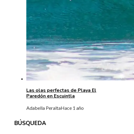
Las olas perfectas de Playa El
Paredón en Escuintla
Adabella Peralta
Hace 1 año
BÚSQUEDA