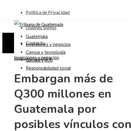
Política de Privacidad
Quiénes Somos
Guatemala
Contacto
Inversiones y negocios
Ciencia y tecnología
Inversiones y negocios
domingo, agosto 9
Cultura y ocio
Responsabilidad social
Embargan más de
Q300 millones en
Guatemala por
posibles vínculos co