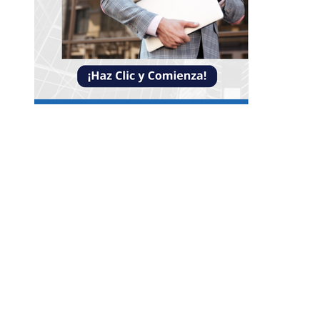
NOTICIAS
Crisis financieras que impulsaron la creación d
mecanismos de supervisión bancaria
Lista completa de alimentos ricos en vitamina
además de los cítricos para variar tu dieta
Los teatros europeos más antiguos que combi
historia y modernidad
CATEGORÍAS