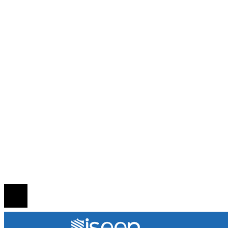
Ciencia y tecnología
Cultura y ocio
Guatemala
Inversiones y negocios
Responsabilidad social
INFORMACIÓN
Política de Privacidad
Quiénes Somos
Contacto
© 2020 Todos los derechos reservados.