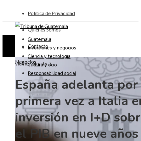
Política de Privacidad
Quiénes Somos
Guatemala
Contacto
Inversiones y negocios
Ciencia y tecnología
Negocios
viernes, agosto 7
Cultura y ocio
Responsabilidad social
España adelanta por
primera vez a Italia e
inversión en I+D sob
el PIB en nueve años 