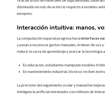
Gracias al uso de materiales de baja densidad, baterías 
disminuido en más de un tercio respecto a modelos ante
europeos.
Interacción intuitiva: manos, vo
La computación espacial progresa hacia
interfaces na
y pasan a reconocer gestos manuales, órdenes de voz y l
reducir la curva de aprendizaje y acercar la tecnología 
En educación, estudiantes manipulan modelos tridim
En mantenimiento industrial, técnicos reciben instr
La precisión del seguimiento ocular y manual ha mejora
inteligencia artificial entrenados con millones de intera