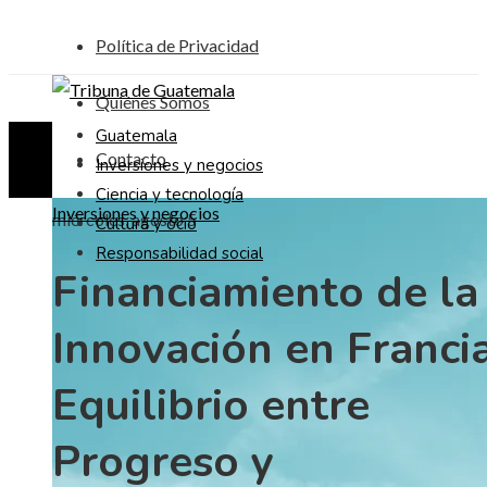
Política de Privacidad
Quiénes Somos
Guatemala
Contacto
Inversiones y negocios
Ciencia y tecnología
Inversiones y negocios
miércoles, agosto 5
Cultura y ocio
Responsabilidad social
Financiamiento de la
Innovación en Francia
Equilibrio entre
Progreso y