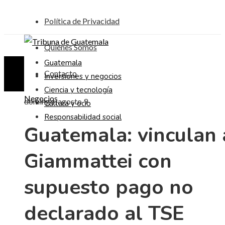
Política de Privacidad
Quiénes Somos
Guatemala
Contacto
Inversiones y negocios
Ciencia y tecnología
Negocios
domingo, agosto 9
Cultura y ocio
Responsabilidad social
Guatemala: vinculan 
Giammattei con
supuesto pago no
declarado al TSE