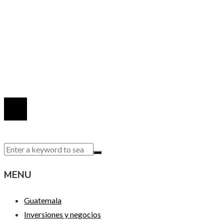
INFORMACIÓN
Política de Privacidad
Quiénes Somos
Contacto
© 2020 Todos los derechos reservados.
MENU
Guatemala
Inversiones y negocios