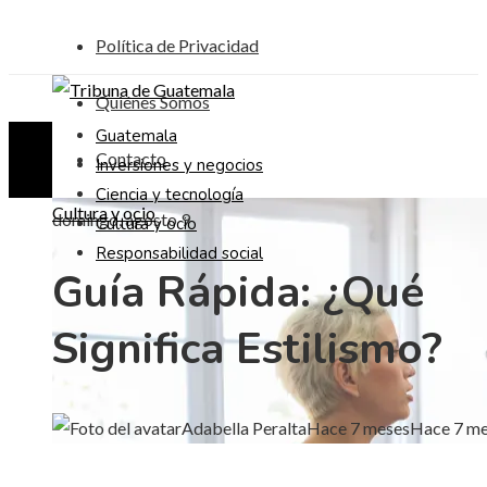
Política de Privacidad
Quiénes Somos
Guatemala
Contacto
Inversiones y negocios
Ciencia y tecnología
Cultura y ocio
domingo, agosto 9
Cultura y ocio
Responsabilidad social
Guía Rápida: ¿Qué
Significa Estilismo?
Adabella Peralta
Hace 7 meses
Hace 7 m