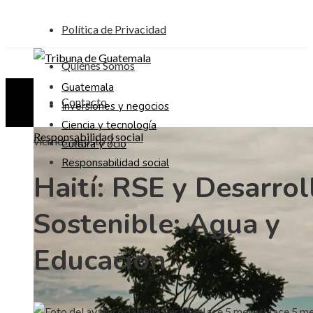
Política de Privacidad
Quiénes Somos
Guatemala
Contacto
Inversiones y negocios
Ciencia y tecnología
Responsabilidad social
viernes, agosto 7
Cultura y ocio
Responsabilidad social
Haití: RSE y Desarrol
Sostenible: Agua y
Educación
Adabella Peralta
Hace 5 meses
Hace 5 m