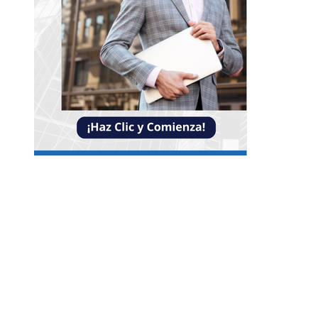
NOTICIAS
Crisis financieras que impulsaron la creación d
mecanismos de supervisión bancaria
Lista completa de alimentos ricos en vitamina
además de los cítricos para variar tu dieta
Los teatros europeos más antiguos que combi