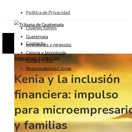
Política de Privacidad
Quiénes Somos
Guatemala
Contacto
Inversiones y negocios
Ciencia y tecnología
Inversiones y negocios
sábado, agosto 8
Cultura y ocio
Responsabilidad social
Kenia y la inclusión
financiera: impulso
para microempresari
y familias