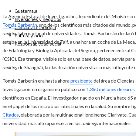
Guatemala
La Agencia Estatal de Investigación, dependiente del Ministerio d
Inversiones y negocios
Tomás Barberán
, uno de los científicos más citados del mundo, p
Ciencia y tecnología
ranking
internacional de universidades. Tomás Barberán declaró f
Cultura y ocio
estaba en la Universidad de Taif, a una hora en coche de La Meca,
Responsabilidad social
de Edafología y Biología Aplicada del Segura, perteneciente al C
(CSIC). Esa trampa, visible solo en una base de datos, servía para 
ranking
de Shanghái, la clasificación universitaria más influyente
Tomás Barberán era hasta ahora
presidente
del área de Ciencias 
Investigación, un organismo público con
1.360 millones de euros
científicos en España. El investigador, nacido en Murcia hace 65 
en el papel de los microbios intestinales en la salud. Su nombre fi
Citados
, elaborada por la multinacional londinense Clarivate. Cu
universidad, más alto aparecerá en los
rankings
internacionales.