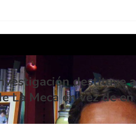
nvestigación destituye a
de La Meca en vez de en 