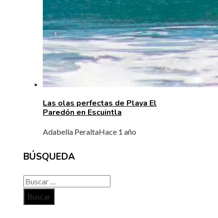
Las olas perfectas de Playa El
Paredón en Escuintla
Adabella Peralta
Hace 1 año
BÚSQUEDA
Buscar: