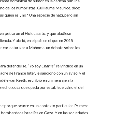
grama dominical de humor en la cadena pública
Uno de los humoristas, Guillaume Meurice, dice:
is quién es, ¿no? Una especie de nazi, pero sin
perpetraron el Holocausto, y que aludiese
encia. Y abrió, en el país en el que en 2015
r caricaturizar a Mahoma, un debate sobre los
ara defenderse. “Yo soy
Charlie
”, reivindicó en un
adre de France Inter, le sancionó con un aviso
,
y él
 Adèle van Reeth, escribió en un mensaje a la
erecho, cosa que queda por establecer, sino el del
se porque ocurre en un contexto particular. Primero,
s bombardeos israelíes en Gaza. Y en las sociedades