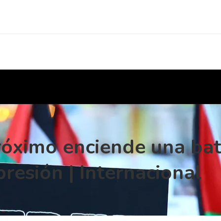
róximo enciende una bata
presión | Internacional