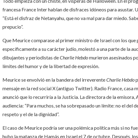
Todo empieza con un chiste, en vísperas de Halloween. En el pro
francesa France Inter hablan de disfraces idóneos para asustar. 
“Está el disfraz de Netanyahu, que no va mal para dar miedo. Sabé
prepucio”.
Que Meurice comparase al primer ministro de Israel con los que 
específicamente a su carácter judío, molestó a una parte de la audi
dibujantes y periodistas de
Charlie Hebdo
murieron asesinados po
límites del humor y de la libertad de expresión.
Meurice se envolvió en la bandera del irreverente
Charlie Hebdo
p
mensaje en la red social X (antiguo Twitter). Radio France, casa m
anunció que lo recurriría a la Justicia. La directora de la emisora,
audiencia: “Para muchos, se ha sobrepasado un límite: no el del d
respeto y el de la dignidad”.
El caso de Meurice podría ser una polémica política más si no fue
hubo la matanza de Hamás en Israel el 7 de octubre. Después, lo