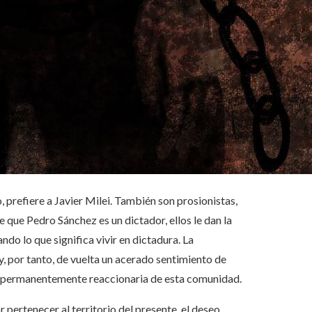
, prefiere a Javier Milei. También son prosionistas,
 que Pedro Sánchez es un dictador, ellos le dan la
ndo lo que significa vivir en dictadura. La
y, por tanto, de vuelta un acerado sentimiento de
ón permanentemente reaccionaria de esta comunidad.
 pertenecer al territorio del presente, el deseo