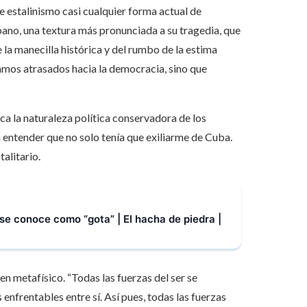
e estalinismo casi cualquier forma actual de
ubano, una textura más pronunciada a su tragedia, que
e la manecilla histórica y del rumbo de la estima
íamos atrasados hacia la democracia, sino que
ca la naturaleza política conservadora de los
a entender que no solo tenía que exiliarme de Cuba.
talitario.
se conoce como “gota” | El hacha de piedra |
n metafísico. “Todas las fuerzas del ser se
nfrentables entre sí. Así pues, todas las fuerzas