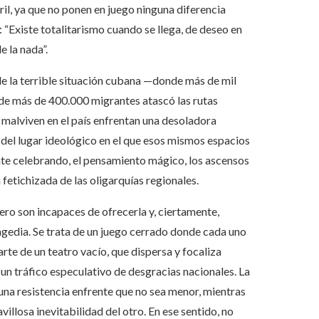
il, ya que no ponen en juego ninguna diferencia
: “Existe totalitarismo cuando se llega, de deseo en
e la nada”.
e la terrible situación cubana —donde más de mil
e de más de 400.000 migrantes atascó las rutas
e malviven en el país enfrentan una desoladora
el lugar ideológico en el que esos mismos espacios
nte celebrando, el pensamiento mágico, los ascensos
etichizada de las oligarquías regionales.
pero son incapaces de ofrecerla y, ciertamente,
ragedia. Se trata de un juego cerrado donde cada uno
arte de un teatro vacío, que dispersa y focaliza
n un tráfico especulativo de desgracias nacionales. La
una resistencia enfrente que no sea menor, mientras
illosa inevitabilidad del otro. En ese sentido, no