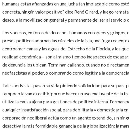
humanas están afianzadas en una lucha tan implacable como estér
concreta, ningún valor positivo”, dice René Girard, y luego remata
deseo, a la movilización general y permanente del ser al servicio d
Los voceros, en foros de derechos humanos europeos y gringos, d
presos políticos adornan las cárceles de la isla, una fuga recient
centroamericanas y las aguas del Estrecho de la Florida, y los qu
realidad económica— son al mismo tiempo incapaces de escapar d
de denuncia los ubican. Terminan callando, cuando no directame
neofascistas al poder, o comprando como legítima la democracia f
Tales activistas pasan su vida pidiendo solidaridad para su país, 
tampoco la van a recibir, porque hacen un uso excluyente de la t
utiliza la causa ajena para gestiones de política interna. Forman p
cualquier insatisfacción social, para debilitarla y domesticarla e
corporación neoliberal actúa como un agente extendido, sin ning
desactiva la más formidable ganancia de la globalización: la marav