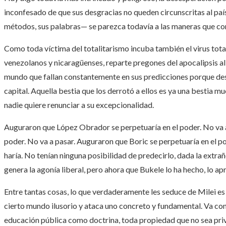
inconfesado de que sus desgracias no queden circunscritas al país
métodos, sus palabras— se parezca todavía a las maneras que con
Como toda víctima del totalitarismo incuba también el virus totali
venezolanos y nicaragüenses, reparte pregones del apocalipsis al
mundo que fallan constantemente en sus predicciones porque desco
capital. Aquella bestia que los derrotó a ellos es ya una bestia mu
nadie quiere renunciar a su excepcionalidad.
Auguraron que López Obrador se perpetuaría en el poder. No va a
poder. No va a pasar. Auguraron que Boric se perpetuaría en el p
haría. No tenían ninguna posibilidad de predecirlo, dada la extra
genera la agonía liberal, pero ahora que Bukele lo ha hecho, lo ap
Entre tantas cosas, lo que verdaderamente les seduce de Milei es
cierto mundo ilusorio y ataca uno concreto y fundamental. Va co
educación pública como doctrina, toda propiedad que no sea priv