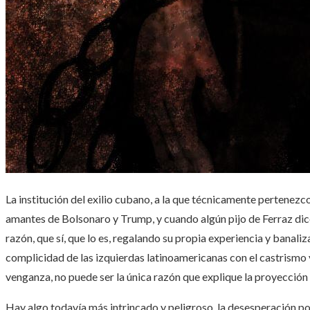
La institución del exilio cubano, a la que técnicamente pertenezco
amantes de Bolsonaro y Trump, y cuando algún pijo de Ferraz dice
razón, que sí, que lo es, regalando su propia experiencia y banaliza
complicidad de las izquierdas latinoamericanas con el castrismo 
venganza, no puede ser la única razón que explique la proyecci
Hay algo todavía más intrincado y peligroso, la desesperación por