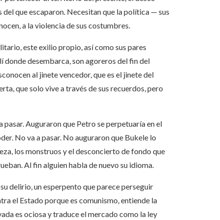
 del que escaparon. Necesitan que la política — sus
ocen, a la violencia de sus costumbres.
tario, este exilio propio, así como sus pares
lí donde desembarca, son agoreros del fin del
nocen al jinete vencedor, que es el jinete del
erta, que solo vive a través de sus recuerdos, pero
 pasar. Auguraron que Petro se perpetuaría en el
oder. No va a pasar. No auguraron que Bukele lo
ñeza, los monstruos y el desconcierto de fondo que
rueban. Al fin alguien habla de nuevo su idioma.
 su delirio, un esperpento que parece perseguir
ntra el Estado porque es comunismo, entiende la
ada es ociosa y traduce el mercado como la ley