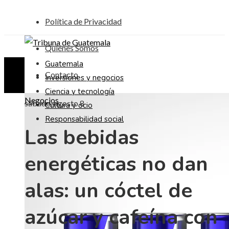
Política de Privacidad
Quiénes Somos
Guatemala
Contacto
Inversiones y negocios
Ciencia y tecnología
Negocios
sábado, agosto 8
Cultura y ocio
Responsabilidad social
Las bebidas
energéticas no dan
alas: un cóctel de
azúcar y cafeína con