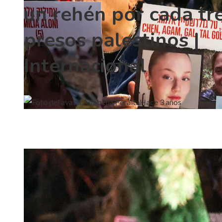
un rehén por cada tr
presos palestinos |
Internacional
Adabella Peralta
Hace 3 años