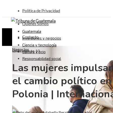
Política de Privacidad
Quiénes Somos
Guatemala
Contacto
Inversiones y negocios
Ciencia y tecnología
Negocios
lunes, agosto 10
Cultura y ocio
Responsabilidad social
Las mujeres impulsa
el cambio político en
Polonia | Internacion
Adabella Peralta
Hace 3 años