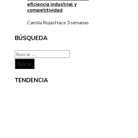
eficiencia industrial y
competitividad
Camila Rojas
Hace 3 semanas
BÚSQUEDA
Buscar:
TENDENCIA
NOTICIAS
Crisis financieras que impulsaron la creación d
mecanismos de supervisión bancaria