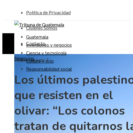
Política de Privacidad
Quiénes Somos
Guatemala
Contacto
Inversiones y negocios
Ciencia y tecnología
Negocios
viernes, agosto 7
Cultura y ocio
Responsabilidad social
Los últimos palestin
que resisten en el
olivar: “Los colonos
tratan de quitarnos l