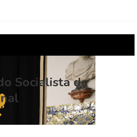
do Socialista de
onal