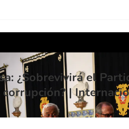
: ¿Sobrevivirá el Parti
 corrupción? | Internaci