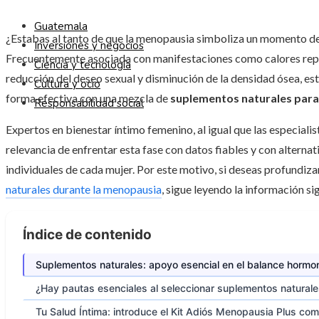
Guatemala
¿Estabas al tanto de que la menopausia simboliza un momento de
Inversiones y negocios
Frecuentemente asociada con manifestaciones como calores repen
Ciencia y tecnología
reducción del deseo sexual y disminución de la densidad ósea, es
Cultura y ocio
forma efectiva con una mezcla de
suplementos naturales para
Responsabilidad social
Expertos en bienestar íntimo femenino, al igual que las especial
relevancia de enfrentar esta fase con datos fiables y con alternat
individuales de cada mujer. Por este motivo, si deseas profundiza
naturales durante la menopausia
, sigue leyendo la información si
Índice de contenido
Suplementos naturales: apoyo esencial en el balance hormon
¿Hay pautas esenciales al seleccionar suplementos natural
Tu Salud Íntima: introduce el Kit Adiós Menopausia Plus c