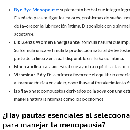
Bye Bye Menopause
: suplemento herbal que integra ingr
Diseñado para mitigar los calores, problemas de sueño, in
de favorecer la lubricación íntima. Disponible con o sin me
acostarse.
LibiZenzs Women Energizante
: formula natural que impu
Su fórmula única estimula la producción natural de testost
parte de la línea Zenzsual, disponible en Tu Salud Íntima.
Maca andina
: raíz ancestral que ayuda a equilibrar las ho
Vitaminas B6 y D
: la primera favorece el equilibrio emoci
alimentación rica en calcio, contribuye al fortalecimiento ó
Isoflavonas
: compuestos derivados de la soya con una estr
manera natural síntomas como los bochornos.
¿Hay pautas esenciales al seleccion
para manejar la menopausia?