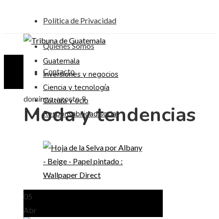
Política de Privacidad
Quiénes Somos
Guatemala
Contacto
Inversiones y negocios
Ciencia y tecnología
domingo, agosto 9
Cultura y ocio
Moda y tendencias
Responsabilidad social
05
Abr