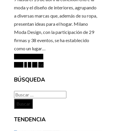
moda y el diseño de interiores, agrupando
a diversas marcas que, además de su ropa,
presentan ideas para el hogar. Milano
Moda Design, con la participación de 29
firmas y 38 eventos, se ha establecido
como un lugar…
Seguir leyendo
Paginación
Prev
1
…
15
16
de
BÚSQUEDA
entradas
Buscar:
TENDENCIA