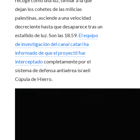
recoge como una luz, similar a la que
dejan los cohetes de las milicias
palestinas, asciende a una velocidad
decreciente hasta que desaparece tras un
estallido de luz. Son las 18.59.
El equipo
de investigación del canal catarí ha
informado de que el proyectil fue
interceptado
completamente por el
sistema de defensa antiaérea israelí
Cúpula de Hierro.