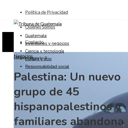
Política de Privacidad
Quiénes Somos
Guatemala
Contacto
Inversiones y negocios
Ciencia y tecnología
Negocios
sábado, agosto 8
Cultura y ocio
Responsabilidad social
Palestina: Un nuevo
grupo de 45
hispanopalestinos y
familiares abandona