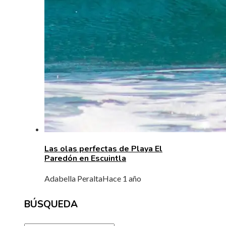
Las olas perfectas de Playa El
Paredón en Escuintla
Adabella Peralta
Hace 1 año
BÚSQUEDA