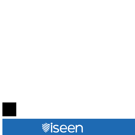
Ciencia y tecnología
Cultura y ocio
Guatemala
Inversiones y negocios
Responsabilidad social
INFORMACIÓN
Política de Privacidad
Quiénes Somos
Contacto
© 2020 Todos los derechos reservados.