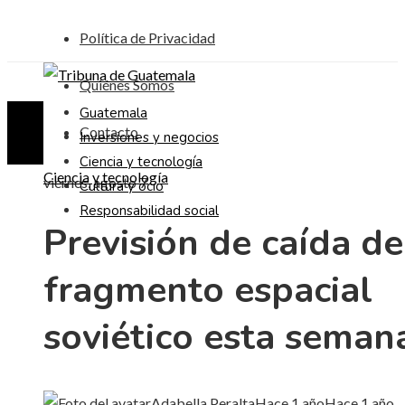
Política de Privacidad
Quiénes Somos
Guatemala
Contacto
Inversiones y negocios
Ciencia y tecnología
Ciencia y tecnología
viernes, agosto 7
Cultura y ocio
Responsabilidad social
Previsión de caída de
fragmento espacial
soviético esta seman
Adabella Peralta
Hace 1 año
Hace 1 año