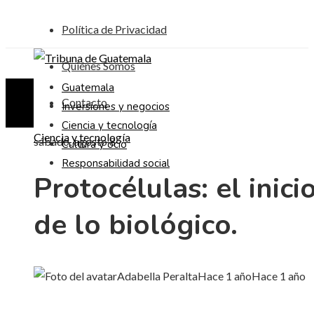
Política de Privacidad
Quiénes Somos
Guatemala
Contacto
Inversiones y negocios
Ciencia y tecnología
Ciencia y tecnología
sábado, agosto 8
Cultura y ocio
Responsabilidad social
Protocélulas: el inici
de lo biológico.
Adabella Peralta
Hace 1 año
Hace 1 año