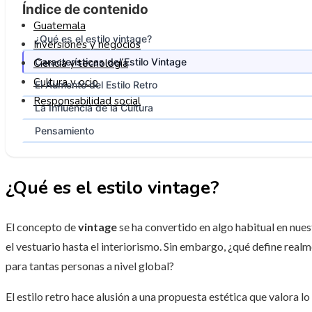
Índice de contenido
Guatemala
¿Qué es el estilo vintage?
Inversiones y negocios
Características del Estilo Vintage
Ciencia y tecnología
Cultura y ocio
El Aumento del Estilo Retro
Responsabilidad social
La Influencia de la Cultura
Pensamiento
¿Qué es el estilo vintage?
El concepto de
vintage
se ha convertido en algo habitual en nue
el vestuario hasta el interiorismo. Sin embargo, ¿qué define realme
para tantas personas a nivel global?
El estilo retro hace alusión a una propuesta estética que valora l