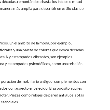
s décadas, remontándose hasta los inicios o mitad
e manera más amplia para describir un estilo clásico
ficos. En el ámbito de la moda, por ejemplo,
lorales y una paleta de colores que evoca décadas
línea A y estampados vibrantes, son ejemplos
 pana y estampados psicodélicos, como una rebelión
 incorporación de mobiliario antiguo, complementos con
bados con aspecto envejecido. El propósito aquí es
ácter. Piezas como relojes de pared antiguos, sofás
 esenciales.