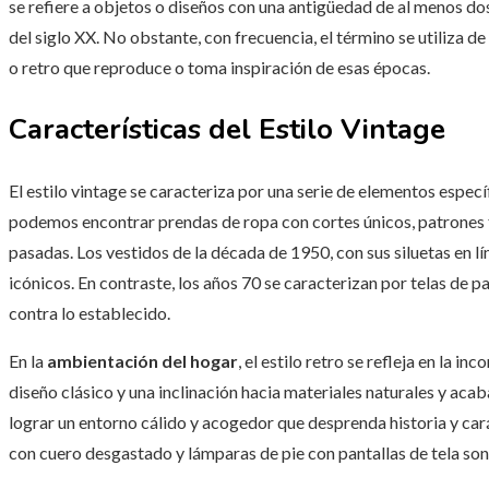
se refiere a objetos o diseños con una antigüedad de al menos do
del siglo XX. No obstante, con frecuencia, el término se utiliza d
o retro que reproduce o toma inspiración de esas épocas.
Características del Estilo Vintage
El estilo vintage se caracteriza por una serie de elementos especí
podemos encontrar prendas de ropa con cortes únicos, patrones f
pasadas. Los vestidos de la década de 1950, con sus siluetas en 
icónicos. En contraste, los años 70 se caracterizan por telas de
contra lo establecido.
En la
ambientación del hogar
, el estilo retro se refleja en la
diseño clásico y una inclinación hacia materiales naturales y aca
lograr un entorno cálido y acogedor que desprenda historia y car
con cuero desgastado y lámparas de pie con pantallas de tela son