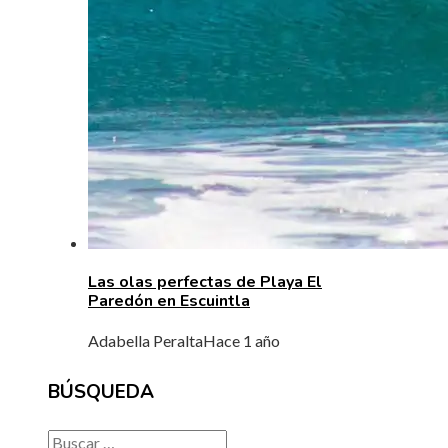
Las olas perfectas de Playa El
Paredón en Escuintla
Adabella Peralta
Hace 1 año
BÚSQUEDA
Buscar: