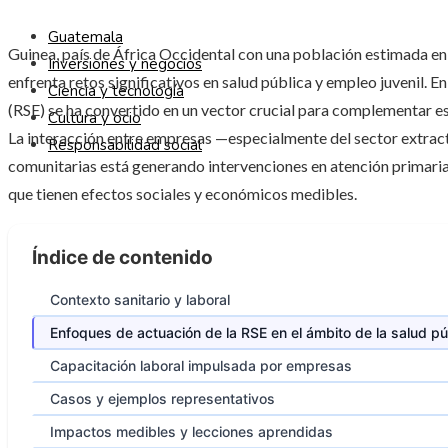
Guatemala
Guinea, país de África Occidental con una población estimada en 
Inversiones y negocios
enfrenta retos significativos en salud pública y empleo juvenil. E
Ciencia y tecnología
(RSE) se ha convertido en un vector crucial para complementar es
Cultura y ocio
La interacción entre empresas —especialmente del sector extrac
Responsabilidad social
comunitarias está generando intervenciones en atención primari
que tienen efectos sociales y económicos medibles.
Índice de contenido
Contexto sanitario y laboral
Enfoques de actuación de la RSE en el ámbito de la salud pú
Capacitación laboral impulsada por empresas
Casos y ejemplos representativos
Impactos medibles y lecciones aprendidas