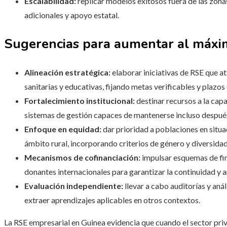
Escalabilidad:
replicar modelos exitosos fuera de las zon
adicionales y apoyo estatal.
Sugerencias para aumentar al máxi
Alineación estratégica:
elaborar iniciativas de RSE que a
sanitarias y educativas, fijando metas verificables y plazos
Fortalecimiento institucional:
destinar recursos a la capa
sistemas de gestión capaces de mantenerse incluso después
Enfoque en equidad:
dar prioridad a poblaciones en situa
ámbito rural, incorporando criterios de género y diversidad 
Mecanismos de cofinanciación:
impulsar esquemas de fi
donantes internacionales para garantizar la continuidad y a
Evaluación independiente:
llevar a cabo auditorías y aná
extraer aprendizajes aplicables en otros contextos.
La RSE empresarial en Guinea evidencia que cuando el sector pri