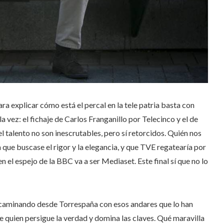
a explicar cómo está el percal en la tele patria basta con
a vez: el fichaje de Carlos Franganillo por Telecinco y el de
 talento no son inescrutables, pero sí retorcidos. Quién nos
la que buscase el rigor y la elegancia, y que TVE regatearía por
 en el espejo de la BBC va a ser Mediaset. Este final sí que no lo
o caminando desde Torrespaña con esos andares que lo han
e quien persigue la verdad y domina las claves. Qué maravilla