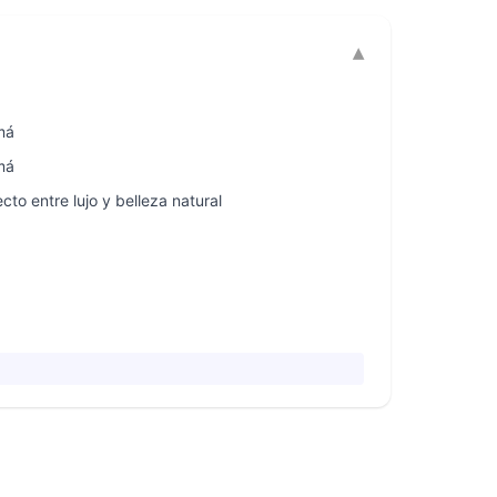
má
má
cto entre lujo y belleza natural