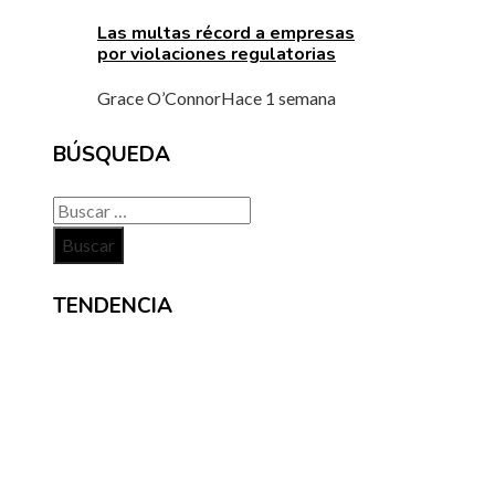
Las multas récord a empresas
por violaciones regulatorias
Grace O’Connor
Hace 1 semana
BÚSQUEDA
Buscar:
TENDENCIA
NOTICIAS
Crisis financieras que impulsaron la creación d