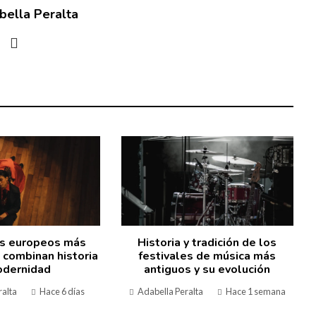
bella Peralta
os europeos más
Historia y tradición de los
 combinan historia
festivales de música más
odernidad
antiguos y su evolución
ralta
Hace 6 días
Adabella Peralta
Hace 1 semana