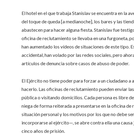
El hotel en el que trabaja Stanislav se encuentra en la a
del toque de queda [a medianoche], los bares y las tiend
abastecen para hacer alguna fiesta. Stanislav fue testi
oficina de reclutamiento se llevaba en una furgoneta, po
han aumentado los vídeos de situaciones de este tipo. 
accidental, han volado por las redes sociales, pero aho
artículos de denuncia sobre casos de abuso de poder.
El Ejército no tiene poder para forzar a un ciudadano a a
hacerlo. Las oficinas de reclutamiento pueden enviar las
pública o visitando domicilios. Cada persona es libre d
niega de forma reiterada a presentarse en la oficina de 
situación personal y los motivos por los que no debe se
incorporarse al ejército—, se abre contra ella una causa
cinco años de prisión.