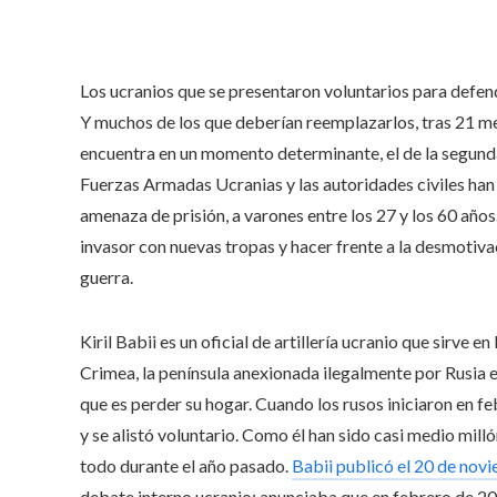
Los ucranios que se presentaron voluntarios para defend
Y muchos de los que deberían reemplazarlos, tras 21 mes
encuentra en un momento determinante, el de la segunda
Fuerzas Armadas Ucranias y las autoridades civiles han i
amenaza de prisión, a varones entre los 27 y los 60 años
invasor con nuevas tropas y hacer frente a la desmotivac
guerra.
Kiril Babii es un oficial de artillería ucranio que sirve 
Crimea, la península anexionada ilegalmente por Rusia e
que es perder su hogar. Cuando los rusos iniciaron en fe
y se alistó voluntario. Como él han sido casi medio mil
todo durante el año pasado.
Babii publicó el 20 de nov
debate interno ucranio: anunciaba que en febrero de 202