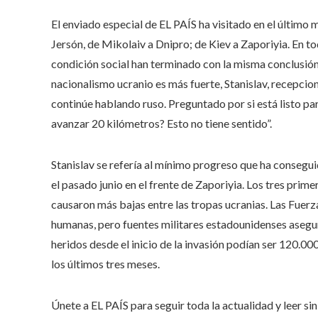
El enviado especial de EL PAÍS ha visitado en el último m
Jersón, de Mikolaiv a Dnipro; de Kiev a Zaporiyia. En to
condición social han terminado con la misma conclusión: n
nacionalismo ucranio es más fuerte, Stanislav, recepcion
continúe hablando ruso. Preguntado por si está listo pa
avanzar 20 kilómetros? Esto no tiene sentido”.
Stanislav se refería al mínimo progreso que ha consegui
el pasado junio en el frente de Zaporiyia. Los tres prime
causaron más bajas entre las tropas ucranias. Las Fuer
humanas, pero fuentes militares estadounidenses asegu
heridos desde el inicio de la invasión podían ser 120.00
los últimos tres meses.
Únete a EL PAÍS para seguir toda la actualidad y leer sin 