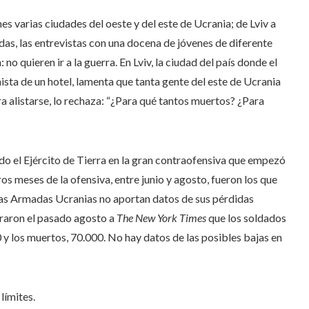
es varias ciudades del oeste y del este de Ucrania; de Lviv a
das, las entrevistas con una docena de jóvenes de diferente
o quieren ir a la guerra. En Lviv, la ciudad del país donde el
ista de un hotel, lamenta que tanta gente del este de Ucrania
ra alistarse, lo rechaza: “¿Para qué tantos muertos? ¿Para
do el Ejército de Tierra en la gran contraofensiva que empezó
ros meses de la ofensiva, entre junio y agosto, fueron los que
zas Armadas Ucranias no aportan datos de sus pérdidas
raron el pasado agosto a
The New York Times
que los soldados
0 y los muertos, 70.000. No hay datos de las posibles bajas en
límites.