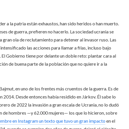
er a la patria están exhaustos, han sido heridos o han muerto.
es de guerra, prefieren no hacerlo. La sociedad ucrania se
 gran ola de reclutamiento para detener al invasor ruso. Las
ntensificado las acciones para llamar a filas, incluso bajo
. El Gobierno tiene por delante un doble reto: plantar cara al
ión de buena parte de la población que no quiere ir a la
en Bajmut, en uno de los frentes más cruentos de la guerra. Es de
n 2014. Desde entonces había residido en Járkov. Él sabe lo
brero de 2022 la invasión a gran escala de Ucrania, no lo dudó
lón de hombres —y 62.000 mujeres— los que lo hicieron, sobre
iembre en Instagram un texto que tuvo un gran impacto
en el
4, cuando se cumplan dos años de guerra, dejará el ejército.