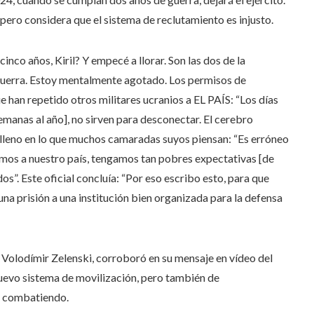
pero considera que el sistema de reclutamiento es injusto.
inco años, Kiril? Y empecé a llorar. Son las dos de la
 guerra. Estoy mentalmente agotado. Los permisos de
ue han repetido otros militares ucranios a EL PAÍS: “Los días
manas al año], no sirven para desconectar. El cerebro
e lleno en lo que muchos camaradas suyos piensan: “Es erróneo
mos a nuestro país, tengamos tan pobres expectativas [de
os”. Este oficial concluía: “Por eso escribo esto, para que
na prisión a una institución bien organizada para la defensa
, Volodímir Zelenski, corroboró en su mensaje en vídeo del
uevo sistema de movilización, pero también de
es combatiendo.