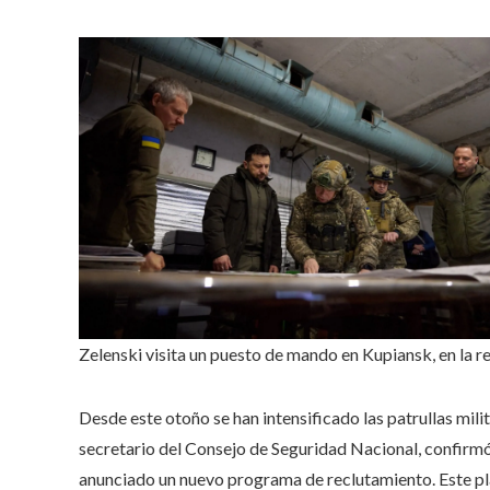
Zelenski visita un puesto de mando en Kupiansk, en la r
Desde este otoño se han intensificado las patrullas milit
secretario del Consejo de Seguridad Nacional, confirmó
anunciado un nuevo programa de reclutamiento. Este pl