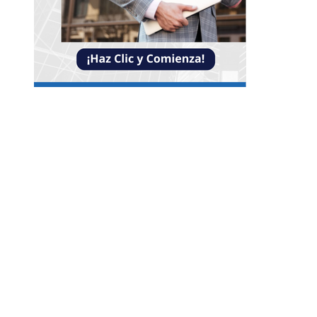
NOTICIAS
Crisis financieras que impulsaron la creación d
mecanismos de supervisión bancaria
Lista completa de alimentos ricos en vitamina
además de los cítricos para variar tu dieta
Los teatros europeos más antiguos que combi
historia y modernidad
CATEGORÍAS