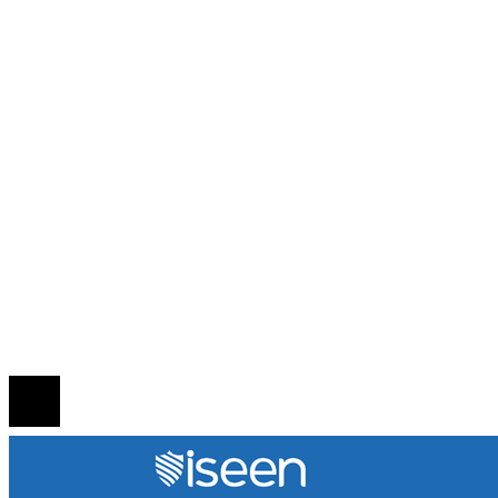
Ciencia y tecnología
Cultura y ocio
Guatemala
Inversiones y negocios
Responsabilidad social
INFORMACIÓN
Política de Privacidad
Quiénes Somos
Contacto
© 2020 Todos los derechos reservados.